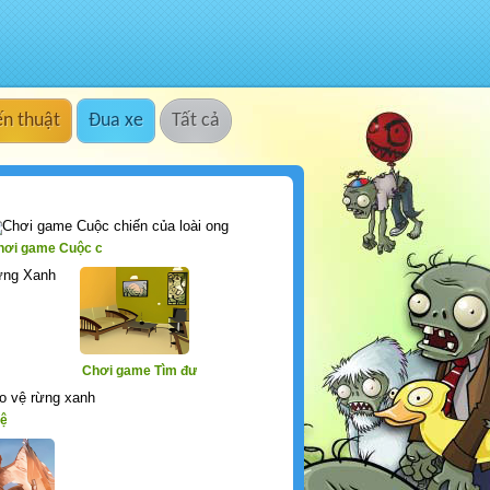
ến thuật
Đua xe
Tất cả
hơi game Cuộc chiến của loài ong
 Xanh
Chơi game Tìm đường thoát 3
ệ rừng xanh