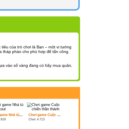
iêu của trò chơi là Bạn – một vị tướng
a tháp pháo cho phù hợp để tấn công.
. Dựa vào số vàng đang có hãy mua quân,
Chơi game Nhà tù Bustout
Chơi game Cuộc chiến thần thánh
.919
Chơi: 4.713