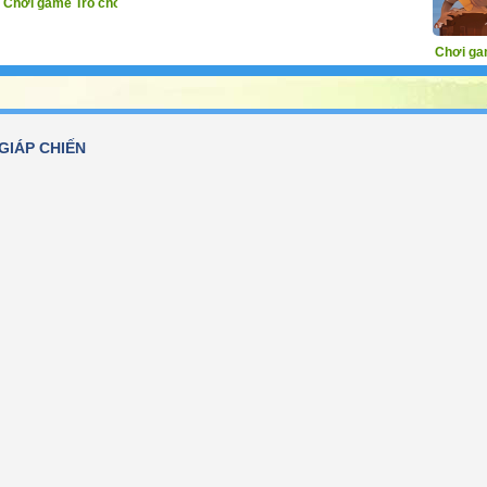
Chơi game Trò chơi ghép hình
Chơi ga
GIÁP CHIẾN