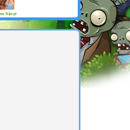
me Trận phục kích của Rồng