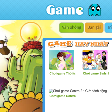
Văn phòng
Bạn gái
Tr
Chơi game Thời trang dạo phố
Chơi game Sinh nhậ
Chơi game Contra 2 : Giờ hành động