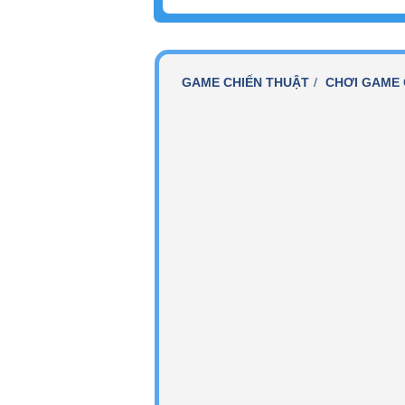
GAME CHIẾN THUẬT
/
CHƠI GAME 