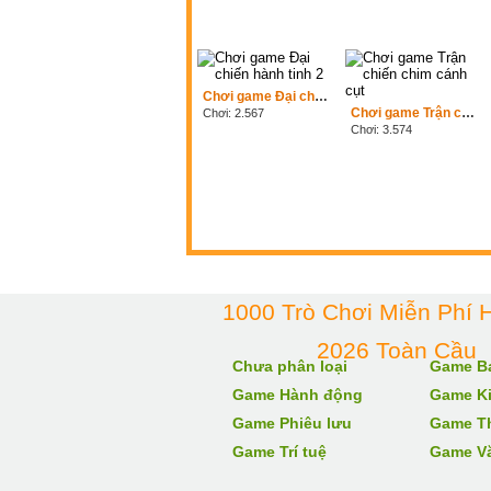
Chơi game Đại chiến hành tinh 2
Chơi game Trận chiến chim cánh cụt
Chơi: 2.567
Chơi: 3.574
1000 Trò Chơi Miễn Phí 
2026 Toàn Cầu
Chưa phân loại
Game Bạ
Game Hành động
Game Ki
Game Phiêu lưu
Game Th
Game Trí tuệ
Game V