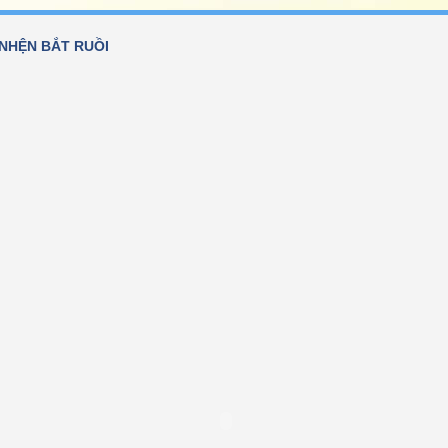
NHỆN BẮT RUỒI