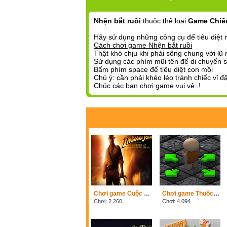
Nhện bắt ruồi
thuộc thể loại
Game Chiến
Hãy sử dụng những công cụ để tiêu diệt 
Cách chơi game Nhện bắt ruồi
Thật khó chịu khi phải sông chung với lũ 
Sử dụng các phím mũi tên để di chuyển san
Bấm phím space để tiêu diệt con mồi
Chú ý: cần phải khéo léo tránh chiếc vỉ 
Chúc các bạn chơi game vui vẻ..!
Chơi game Cuộc phiêu lưu của Indiana Jones
Chơi game Thuốc nổ
Chơi: 2.260
Chơi: 4.094