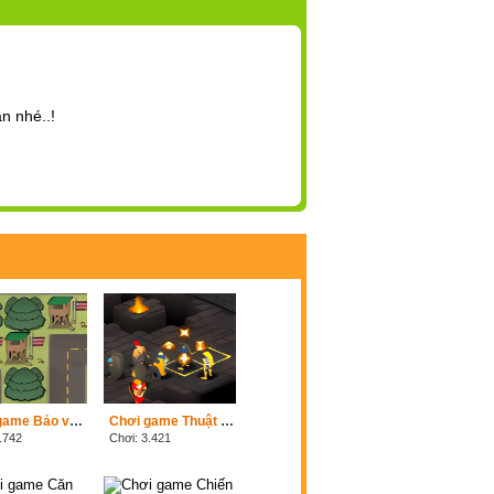
n nhé..!
Chơi game Bảo vệ biên giới 2
Chơi game Thuật chiến đấu
.742
Chơi: 3.421