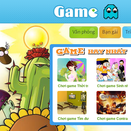
Văn phòng
Bạn gái
Tr
Chơi game Thời trang dạo phố
Chơi game Sinh nhậ
Chơi game Tìm đường thoát 3
Chơi game Contra 2