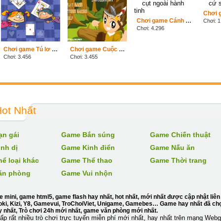
Chơi game Cánh cụt ngoài hành tinh
Chơi: 1
Chơi: 4.296
Chơi game Tú lơ khơ
Chơi game Cuộc chiến rừng xanh
Chơi: 3.456
Chơi: 3.455
Hot Nhất
n gái
Game Bắn súng
Game Chiến thuật
nh dị
Game Kinh điển
Game Nấu ăn
ể loại khác
Game Thể thao
Game Thời trang
ăn phòng
Game Vui nhộn
mini, game html5, game flash hay nhất, hot nhất, mới nhất được cập nhật liên
oki, Kizi, Y8, Gamevui, TroChoiViet, Unigame, Gamebes… Game hay nhất đã chọn 
y nhất, Trò chơi 24h mới nhất, game văn phòng mới nhất.
ấp rất nhiều trò chơi trực tuyến miễn phí mới nhất, hay nhất trên mạng Web