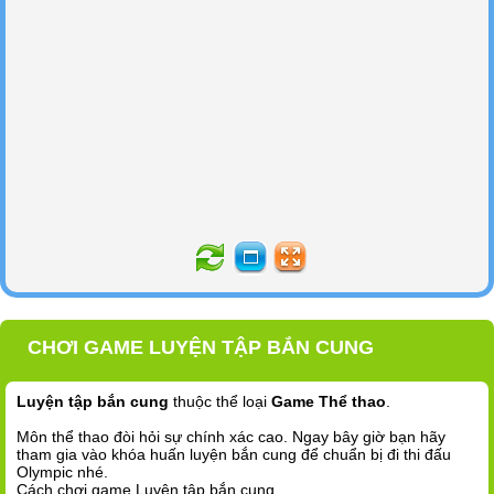
CHƠI GAME LUYỆN TẬP BẮN CUNG
Luyện tập bắn cung
thuộc thể loại
Game Thể thao
.
Môn thể thao đòi hỏi sự chính xác cao. Ngay bây giờ bạn hãy
tham gia vào khóa huấn luyện bắn cung để chuẩn bị đi thi đấu
Olympic nhé.
Cách chơi game Luyện tập bắn cung