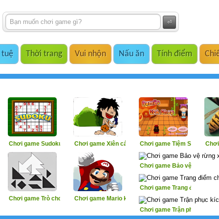
í tuệ
Thời trang
Vui nhộn
Nấu ăn
Tính điểm
Chi
t Nobita
Chơi game Sudoku
Chơi game Xiên cá
Chơi game Tiệm Spa Sami
Chơi
Chơi game Bảo vệ rừng xan
Chơi game Trang điểm cho 
 : Giờ hành động
Chơi game Trò chơi ghép hình
Chơi game Mario không chiến
Chơi game Trận phục kích 