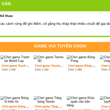
 VÁN
hể thao
.
các cánh rừng để ghi điểm, cố gắng thu thập thật nhiều chuối để gia t
GAME VUI TUYỂN CHỌN
Chơi game Tranh tài World Cup
Chơi game Tennis 3D
Chơi game Bóng Pong
Chơi: 1.246
Chơi: 1.262
Chơi: 1.480
Chơi: 4
Chơi game Bóng rổ kiểu Úc
Chơi game Tâng bóng Tennis