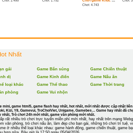
Chơi game Khúc quân cầu trên băng
Chơi: 2.495
Chơi: 1.752
Chơi: 3
Chơi: 4.743
Hot Nhất
n gái
Game Bắn súng
Game Chiến thuật
nh dị
Game Kinh điển
Game Nấu ăn
ể loại khác
Game Thể thao
Game Thời trang
ăn phòng
Game Vui nhộn
mini, game html5, game flash hay nhất, hot nhất, mới nhất được cập nhật liên
oki, Kizi, Y8, Gamevui, TroChoiViet, Unigame, Gamebes… Game hay nhất đã chọn 
y nhất, Trò chơi 24h mới nhất, game văn phòng mới nhất.
ấp rất nhiều trò chơi trực tuyến miễn phí mới nhất, hay nhất trên mạng Web
em văn phòng, trò chơi nấu ăn, làm đẹp cho bạn gái, những trò chơi trí tuệ, 
ame ở nhiều thể loại khác nhau: game hành động, game chiến thuật, game bạ
ều hơn nữa. Bây giờ là 17:50 ngày 05/04/2026