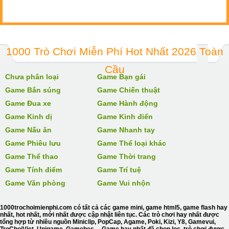
1000 Trò Chơi Miễn Phí Hot Nhất 2026 Toàn
Cầu
Chưa phân loại
Game Bạn gái
Game Bắn súng
Game Chiến thuật
Game Đua xe
Game Hành động
Game Kinh dị
Game Kinh điển
Game Nấu ăn
Game Nhanh tay
Game Phiêu lưu
Game Thể loại khác
Game Thể thao
Game Thời trang
Game Tính điểm
Game Trí tuệ
Game Văn phòng
Game Vui nhộn
1000trochoimienphi.com có tất cả các game mini, game html5, game flash hay
nhất, hot nhất, mới nhất được cập nhật liên tục. Các trò chơi hay nhất được
tổng hợp từ nhiều nguồn Miniclip, PopCap, Agame, Poki, Kizi, Y8, Gamevui,