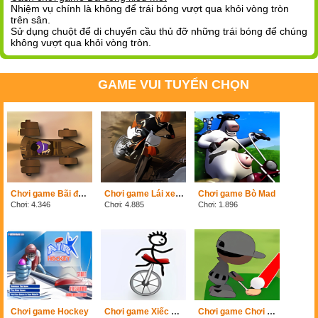
Nhiệm vụ chính là không để trái bóng vượt qua khỏi vòng tròn
trên sân.
Sử dụng chuột để di chuyển cầu thủ đỡ những trái bóng để chúng
không vượt qua khỏi vòng tròn.
GAME VUI TUYỂN CHỌN
Chơi game Bãi đỗ xe Violet
Chơi game Lái xe bãi biển 3
Chơi game Bò Mad
Chơi: 4.346
Chơi: 4.885
Chơi: 1.896
Chơi game Hockey
Chơi game Xiếc xe đạp
Chơi game Chơi Golf