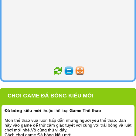
CHƠI GAME ĐÁ BÓNG KIỂU MỚI
Đá bóng kiểu mới
thuộc thể loại
Game Thể thao
.
Môn thể thao vua luôn hấp dẫn những người yêu thể thao. Bạn
hãy vào game để thử cảm giác tuyệt vời cùng với trái bóng và luật
chơi mới nhé.Vô cùng thú vị đấy.
Cách chơi game Đá bóng kiểu mới