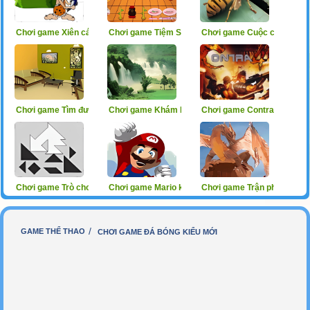
Chơi game Xiên cá
Chơi game Tiệm Spa Sami
Chơi game Cuộc chiến của 
Chơi game Tìm đường thoát 3
Chơi game Khám Phá Rừng Xanh
Chơi game Contra 2 : Giờ 
Chơi game Trò chơi ghép hình
Chơi game Mario không chiến
Chơi game Trận phục kích 
/
GAME THỂ THAO
CHƠI GAME ĐÁ BÓNG KIỂU MỚI