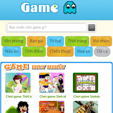
Văn phòng
Bạn gái
Trí tuệ
Thời trang
Vui nhộn
Nấu ăn
Tính điểm
Chiến thuật
Đua xe
Tất cả
Chơi game Thời trang dạo phố
Chơi game Sinh nhật Nobita
Chơi game Sudoku