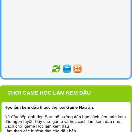
CHƠI GAME HỌC LÀM KEM DÂU
Học làm kem dâu
thuộc thể loại
Game Nấu ăn
.
Nữ đầu bếp xinh đẹp Sara sẽ hướng dẫn bạn cách làm món kem
dâu ngon tuyệt. Hãy chơi game và học cách làm kem dâu nhé.
Cách chơi game Học làm kem dâu
Làm theo các hướng dẫn của đầu bếp.