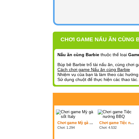
CHƠI GAME NẤU ĂN CÙNG 
Nấu ăn cùng Barbie
thuộc thể loại
Game
Búp bê Barbie trổ tài nấu ăn, cùng chơi
Cách chơi game Nấu ăn cùng Barbie
Nhiệm vụ của bạn là làm theo các hướng
Sử dụng chuột để thực hiện các thao tác.
Chơi game Mỳ gà sốt Italy
Chơi game Tiệc nướng BBQ
Chơi: 1.294
Chơi: 4.532