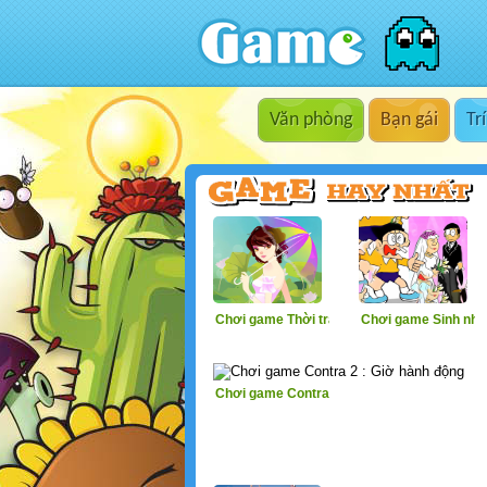
Văn phòng
Bạn gái
Tr
Chơi game Thời trang dạo phố
Chơi game Sinh nhậ
Chơi game Contra 2 : Giờ hành động