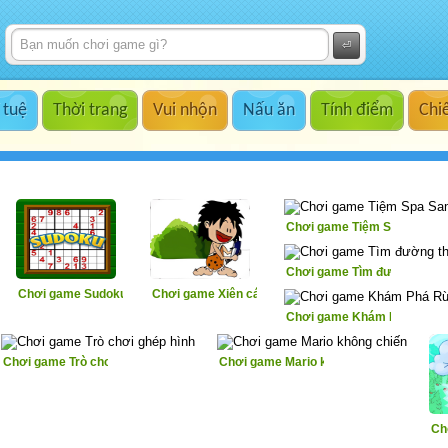
í tuệ
Thời trang
Vui nhộn
Nấu ăn
Tính điểm
Chi
Chơi game Tiệm Spa Sami
Chơi game Tìm đường thoát
t Nobita
Chơi game Sudoku
Chơi game Xiên cá
Chơi game Khám Phá Rừng
Chơi game Trò chơi ghép hình
Chơi game Mario không chiến
Ch