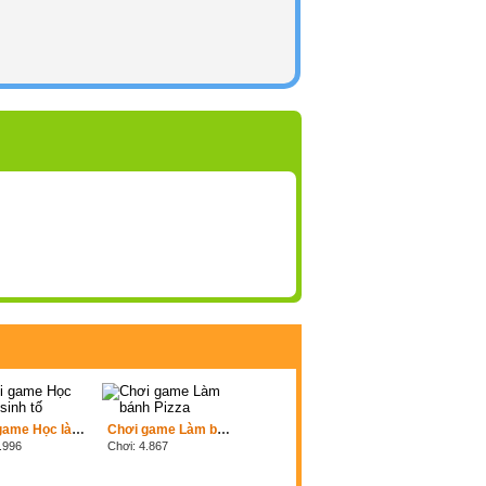
Chơi game Học làm sinh tố
Chơi game Làm bánh Pizza
.996
Chơi: 4.867