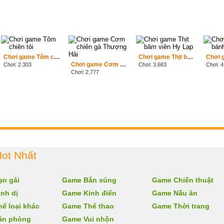
Chơi game Tôm chiên tỏi
Chơi game Thịt băm viên Hy Lạp
Chơi game Cơm chiên gà Thượng Hải
Chơi: 2.303
Chơi: 3.683
Chơi: 4
Chơi: 2.777
Hot Nhất
n gái
Game Bắn súng
Game Chiến thuật
nh dị
Game Kinh điển
Game Nấu ăn
ể loại khác
Game Thể thao
Game Thời trang
ăn phòng
Game Vui nhộn