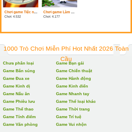
Chơi game Tiệc nướng BBQ
Chơi game Làm bánh giáng sinh
Chơi: 4.532
Chơi: 4.177
1000 Trò Chơi Miễn Phí Hot Nhất 2026 Toàn
Cầu
Chưa phân loại
Game Bạn gái
Game Bắn súng
Game Chiến thuật
Game Đua xe
Game Hành động
Game Kinh dị
Game Kinh điển
Game Nấu ăn
Game Nhanh tay
Game Phiêu lưu
Game Thể loại khác
Game Thể thao
Game Thời trang
Game Tính điểm
Game Trí tuệ
Game Văn phòng
Game Vui nhộn