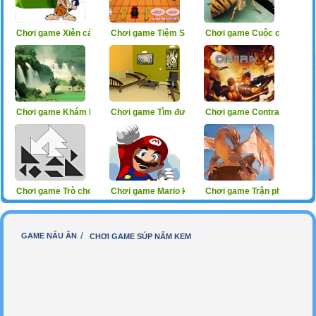
Chơi game Xiên cá
Chơi game Tiệm Spa Sami
Chơi game Cuộc chiến của 
Chơi game Khám Phá Rừng Xanh
Chơi game Tìm đường thoát 3
Chơi game Contra 2 : Giờ 
Chơi game Trò chơi ghép hình
Chơi game Mario không chiến
Chơi game Trận phục kích 
/
GAME NẤU ĂN
CHƠI GAME SÚP NẤM KEM