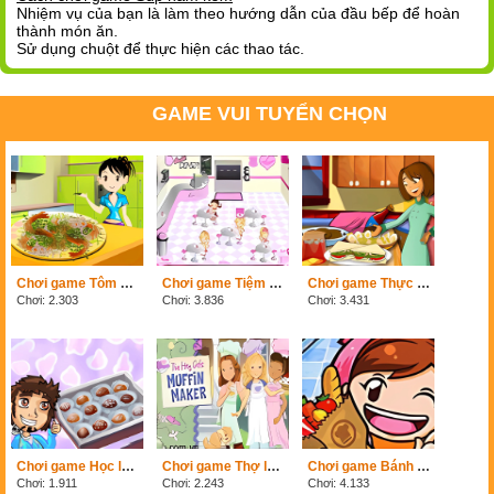
Nhiệm vụ của bạn là làm theo hướng dẫn của đầu bếp để hoàn
thành món ăn.
Sử dụng chuột để thực hiện các thao tác.
GAME VUI TUYỂN CHỌN
Chơi game Tôm chiên tỏi
Chơi game Tiệm bánh ngọt Cutis
Chơi game Thực đơn picnic
Chơi: 2.303
Chơi: 3.836
Chơi: 3.431
Chơi game Học làm bánh Chocolates
Chơi game Thợ làm bánh tài ba
Chơi game Bánh mì Sài gòn
Chơi: 1.911
Chơi: 2.243
Chơi: 4.133