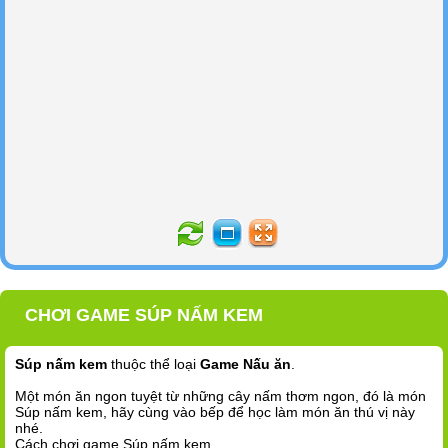
CHƠI GAME SÚP NẤM KEM
Súp nấm kem
thuộc thể loại
Game Nấu ăn
.
Một món ăn ngon tuyệt từ những cây nấm thơm ngon, đó là món
Súp nấm kem, hãy cùng vào bếp để học làm món ăn thú vị này
nhé.
Cách chơi game Súp nấm kem