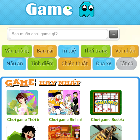
Văn phòng
Bạn gái
Trí tuệ
Thời trang
Vui nhộn
Nấu ăn
Tính điểm
Chiến thuật
Đua xe
Tất cả
Chơi game Thời trang dạo phố
Chơi game Sinh nhật Nobita
Chơi game Sudoku