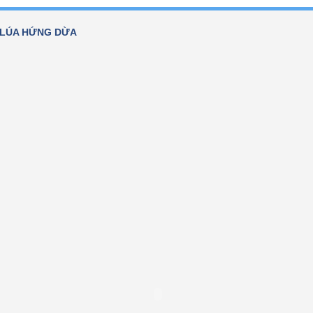
 LÚA HỨNG DỪA