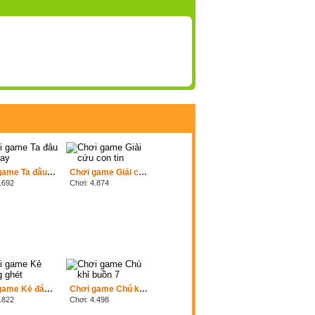
Chơi game Ta đâu có say
Chơi game Giải cứu con tin
.692
Chơi: 4.874
Chơi game Kẻ đáng ghét
Chơi game Chú khỉ buồn 7
.822
Chơi: 4.498