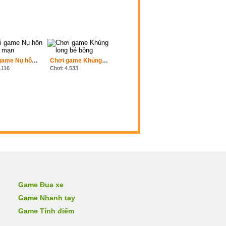
Chơi game Nụ hôn lãng mạn
Chơi game Khủng long bé bỏng
.116
Chơi: 4.533
Game Đua xe
Game Nhanh tay
Game Tính điểm