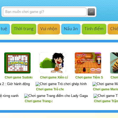
í tuệ
Thời trang
Vui nhộn
Nấu ăn
Tính điểm
Chi
t Nobita
Chơi game Sudoku
Chơi game Xiên cá
Chơi game Tiệm Spa Sami
Chơi
 : Giờ hành động
Chơi game Trò chơi ghép hình
Chơi game Mario
rừng xanh
Chơi game Trang điểm cho Lady Gaga
Chơi game Trận