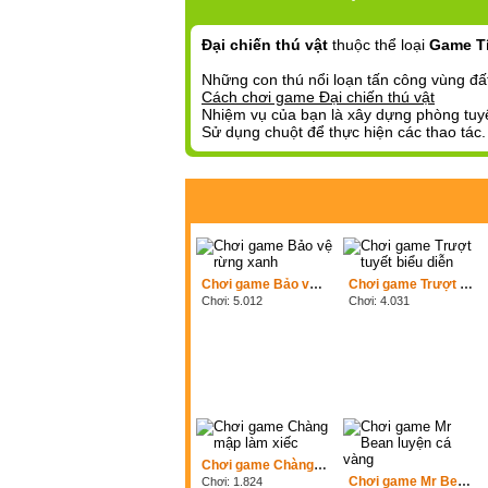
Đại chiến thú vật
thuộc thể loại
Game T
Những con thú nổi loạn tấn công vùng đấ
Cách chơi game Đại chiến thú vật
Nhiệm vụ của bạn là xây dựng phòng tuy
Sử dụng chuột để thực hiện các thao tác.
Chơi game Bảo vệ rừng xanh
Chơi game Trượt tuyết biểu diễn
Chơi: 5.012
Chơi: 4.031
Chơi game Chàng mập làm xiếc
Chơi game Mr Bean luyện cá vàng
Chơi: 1.824