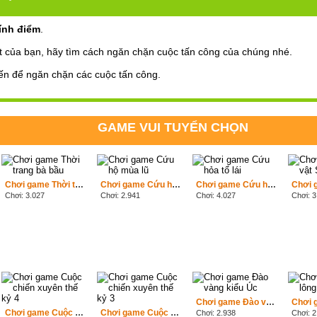
ính điểm
.
t của bạn, hãy tìm cách ngăn chặn cuộc tấn công của chúng nhé.
ến để ngăn chặn các cuộc tấn công.
GAME VUI TUYỂN CHỌN
Chơi game Thời trang bà bầu
Chơi game Cứu hộ mùa lũ
Chơi game Cứu hỏa tổ lái
Chơi: 3.027
Chơi: 2.941
Chơi: 4.027
Chơi: 3
Chơi game Đào vàng kiểu Úc
Chơi game Cuộc chiến xuyên thế kỷ 4
Chơi game Cuộc chiến xuyên thế kỷ 3
Chơi: 2.938
Chơi: 2