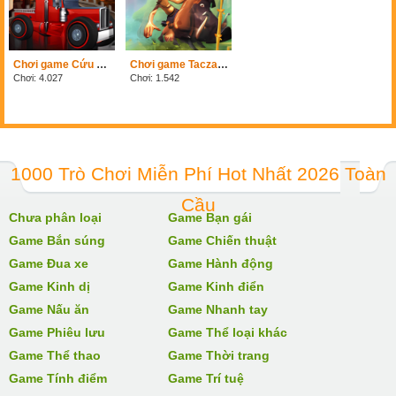
Chơi game Cứu hỏa tổ lái
Chơi game Taczang đi tìm đá mặt trăng
Chơi: 4.027
Chơi: 1.542
1000 Trò Chơi Miễn Phí Hot Nhất 2026 Toàn
Cầu
Chưa phân loại
Game Bạn gái
Game Bắn súng
Game Chiến thuật
Game Đua xe
Game Hành động
Game Kinh dị
Game Kinh điển
Game Nấu ăn
Game Nhanh tay
Game Phiêu lưu
Game Thể loại khác
Game Thể thao
Game Thời trang
Game Tính điểm
Game Trí tuệ