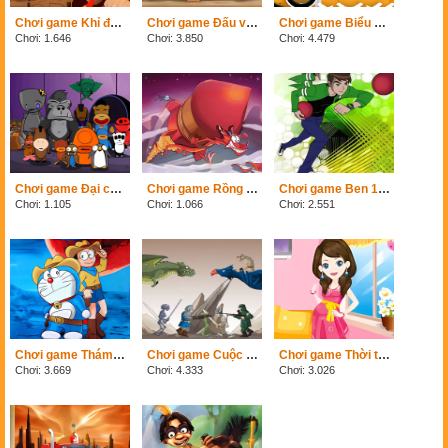
Chơi game Khỉ đua xe 2
Chơi game Đấu vật Sumo
Chơi game Biểu diễn moto bay
Chơi: 1.646
Chơi: 3.850
Chơi: 4.479
Chơi game Đại chiến thú vật
Chơi game Rồng lửa tập bay
Chơi game Ben 10 – Siêu sao bóng rổ
Chơi: 1.105
Chơi: 1.066
Chơi: 2.551
Chơi game Thám tử tư Doremon
Chơi game Cuộc chiến xuyên thế kỷ 3
Chơi game Thời trang bà bầu
Chơi: 3.669
Chơi: 4.333
Chơi: 3.026