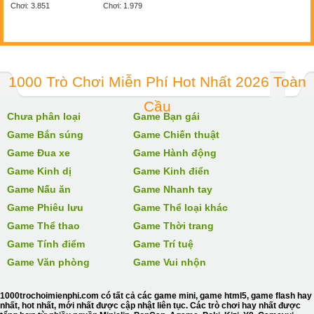
Chơi: 3.851
Chơi: 1.979
1000 Trò Chơi Miễn Phí Hot Nhất 2026 Toàn
Cầu
Chưa phân loại
Game Bạn gái
Game Bắn súng
Game Chiến thuật
Game Đua xe
Game Hành động
Game Kinh dị
Game Kinh điển
Game Nấu ăn
Game Nhanh tay
Game Phiêu lưu
Game Thể loại khác
Game Thể thao
Game Thời trang
Game Tính điểm
Game Trí tuệ
Game Văn phòng
Game Vui nhộn
1000trochoimienphi.com có tất cả các game mini, game html5, game flash hay
nhất, hot nhất, mới nhất được cập nhật liên tục. Các trò chơi hay nhất được