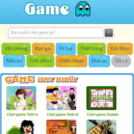
Văn phòng
Bạn gái
Trí tuệ
Thời trang
Vui nhộn
Nấu ăn
Tính điểm
Chiến thuật
Đua xe
Tất cả
Chơi game Thời trang dạo phố
Chơi game Sinh nhật Nobita
Chơi game Sudoku