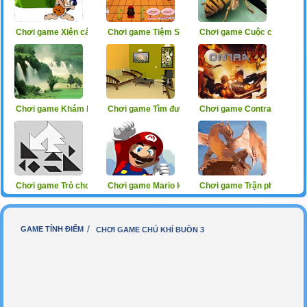
Chơi game Xiên cá
Chơi game Tiệm Spa Sami
Chơi game Cuộc chiến của 
Chơi game Khám Phá Rừng Xanh
Chơi game Tìm đường thoát 3
Chơi game Contra 2 : Giờ 
Chơi game Trò chơi ghép hình
Chơi game Mario không chiến
Chơi game Trận phục kích 
/
GAME TÍNH ĐIỂM
CHƠI GAME CHÚ KHỈ BUỒN 3