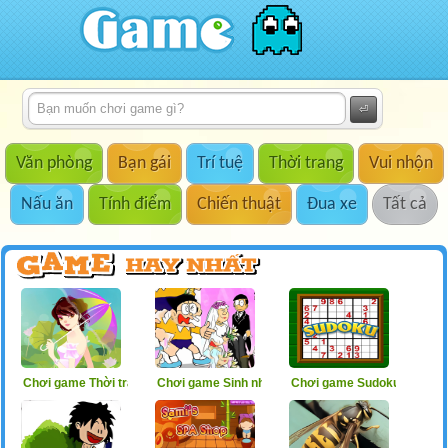
Văn phòng
Bạn gái
Trí tuệ
Thời trang
Vui nhộn
Nấu ăn
Tính điểm
Chiến thuật
Đua xe
Tất cả
Chơi game Thời trang dạo phố
Chơi game Sinh nhật Nobita
Chơi game Sudoku