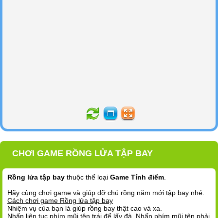
CHƠI GAME RỒNG LỬA TẬP BAY
Rồng lửa tập bay
thuộc thể loại
Game Tính điểm
.
Hãy cùng chơi game và giúp đỡ chú rồng năm mới tập bay nhé.
Cách chơi game Rồng lửa tập bay
Nhiệm vụ của bạn là giúp rồng bay thật cao và xa.
Nhấn liên tục phím mũi tên trái để lấy đà. Nhấn phím mũi tên phải