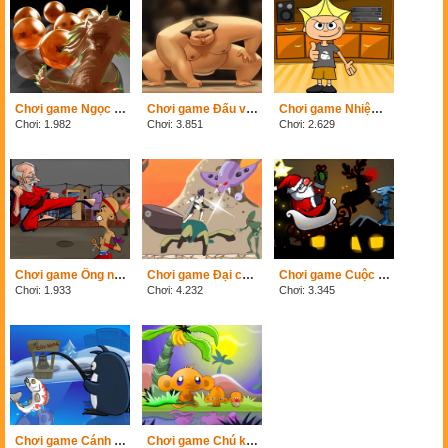
Chơi game Ngọc rồng huyền bí
Chơi game Đấu vật Sumo
Chơi game Nhiệm vụ đảo tẩu 5
Chơi: 1.982
Chơi: 3.851
Chơi: 2.629
Chơi game Ông nội xuất chiêu
Chơi game Đại chiến sao hỏa
Chơi game Cuộc chiến đêm Giáng sinh
Chơi: 1.933
Chơi: 4.232
Chơi: 3.345
Chơi game Cánh cụt đi câu
Chơi game Chú khỉ buồn 3