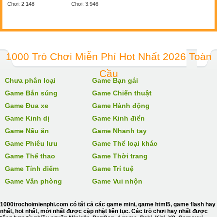
Chơi: 2.148
Chơi: 3.946
1000 Trò Chơi Miễn Phí Hot Nhất 2026 Toàn
Cầu
Chưa phân loại
Game Bạn gái
Game Bắn súng
Game Chiến thuật
Game Đua xe
Game Hành động
Game Kinh dị
Game Kinh điển
Game Nấu ăn
Game Nhanh tay
Game Phiêu lưu
Game Thể loại khác
Game Thể thao
Game Thời trang
Game Tính điểm
Game Trí tuệ
Game Văn phòng
Game Vui nhộn
1000trochoimienphi.com có tất cả các game mini, game html5, game flash hay
nhất, hot nhất, mới nhất được cập nhật liên tục. Các trò chơi hay nhất được