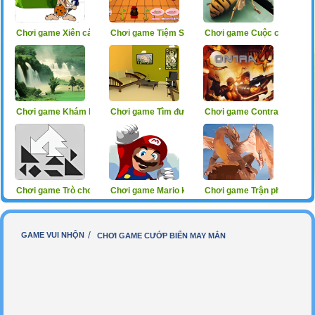
Chơi game Xiên cá
Chơi game Tiệm Spa Sami
Chơi game Cuộc chiến của 
Chơi game Khám Phá Rừng Xanh
Chơi game Tìm đường thoát 3
Chơi game Contra 2 : Giờ 
Chơi game Trò chơi ghép hình
Chơi game Mario không chiến
Chơi game Trận phục kích 
/
GAME VUI NHỘN
CHƠI GAME CƯỚP BIỂN MAY MẮN