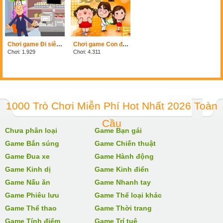
Chơi game Đi siêu thị cuối năm
Chơi game Con đường tình yêu
Chơi: 1.929
Chơi: 4.311
1000 Trò Chơi Miễn Phí Hot Nhất 2026 Toàn
Cầu
Chưa phân loại
Game Bạn gái
Game Bắn súng
Game Chiến thuật
Game Đua xe
Game Hành động
Game Kinh dị
Game Kinh điển
Game Nấu ăn
Game Nhanh tay
Game Phiêu lưu
Game Thể loại khác
Game Thể thao
Game Thời trang
Game Tính điểm
Game Trí tuệ