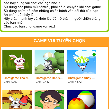
cao hãy cùng vui chơi các bạn nhé..!
Sử dụng các phím mũi têntrái, phải để di chuyển khi chơi game.
Sử dụng phím để ném những chiếc bánh vào đối thủ của bạn.
Ấn phím để nhẩy lên.
Hãy thật nhanh tay và khéo léo để trở thành người chiến thắng
các bạn nhé.
Chúc các bạn chơi game vui vẻ..!
GAME VUI TUYỂN CHỌN
Chơi game Thỏ Ngọc lên trăng
Chơi game Bắn sói nhảy dù
Chơi game Nhảy dù
Chơi: 4.009
Chơi: 2.487
Chơi: 4.572