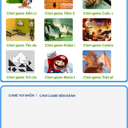
Chơi game Xiên cá
Chơi game Tiệm Spa Sami
Chơi game Cuộc chiến của 
Chơi game Tìm đường thoát 3
Chơi game Khám Phá Rừng Xanh
Chơi game Contra 2 : Giờ 
Chơi game Trò chơi ghép hình
Chơi game Mario không chiến
Chơi game Trận phục kích 
/
GAME VUI NHỘN
CHƠI GAME NÉM BÁNH