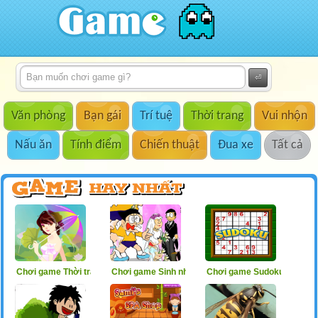
Văn phòng
Bạn gái
Trí tuệ
Thời trang
Vui nhộn
Nấu ăn
Tính điểm
Chiến thuật
Đua xe
Tất cả
Chơi game Thời trang dạo phố
Chơi game Sinh nhật Nobita
Chơi game Sudoku