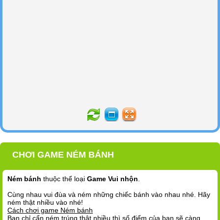
CHƠI GAME NÉM BÁNH
Ném bánh
thuộc thể loại
Game Vui nhộn
.
Cùng nhau vui đùa và ném những chiếc bánh vào nhau nhé. Hãy
ném thật nhiều vào nhé!
Cách chơi game Ném bánh
Bạn chỉ cẩn ném trúng thật nhiều thì số điểm của bạn sẽ càng