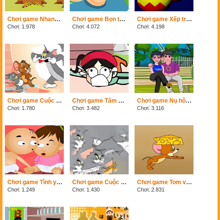
Chơi game Nhanh tay đập thỏ
Chơi game Bọn trẻ Quái chiêu 3
Chơi game Xếp trứng
Chơi: 1.978
Chơi: 4.072
Chơi: 4.198
Chơi game Cuộc chiến Tom & Jerry phần 1
Chơi game Tấm nhảy dây
Chơi game Nụ hôn lãng mạn
Chơi: 1.780
Chơi: 3.482
Chơi: 3.116
Chơi game Tình yêu tuổi thơ
Chơi game Cuộc chiến Tom & Jerry- Phần 2
Chơi game Tom và Jerry 2
Chơi: 1.249
Chơi: 1.430
Chơi: 2.831