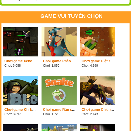
GAME VUI TUYỂN CHỌN
Chơi game Xeno tactic 2
Chơi game Pháo chiến
Chơi game Diệt sâu bọ 2
Chơi: 3.088
Chơi: 1.050
Chơi: 4.989
Chơi game Khỉ bắn bóng
Chơi game Rắn săn mồi 2
Chơi game Chiến tranh voi
Chơi: 3.897
Chơi: 1.726
Chơi: 2.143