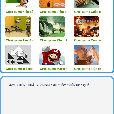
Chơi game Xiên cá
Chơi game Tiệm Spa Sami
Chơi game Cuộc chiến của 
Chơi game Tìm đường thoát 3
Chơi game Khám Phá Rừng Xanh
Chơi game Contra 2 : Giờ 
Chơi game Trò chơi ghép hình
Chơi game Mario không chiến
Chơi game Trận phục kích 
/
GAME CHIẾN THUẬT
CHƠI GAME CUỘC CHIẾN HOA QUẢ