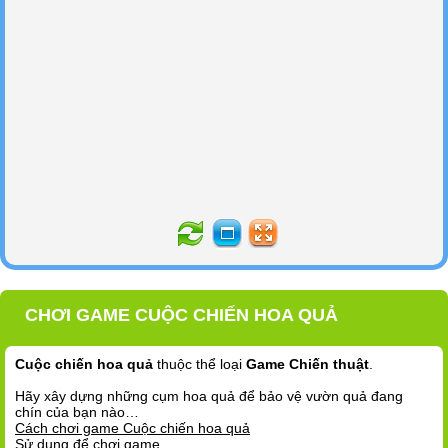
CHƠI GAME CUỘC CHIẾN HOA QUẢ
Cuộc chiến hoa quả
thuộc thể loại
Game Chiến thuật
.
Hãy xây dựng những cụm hoa quả để bảo vệ vườn quả đang
chín của bạn nào…
Cách chơi game Cuộc chiến hoa quả
Sử dụng để chơi game.