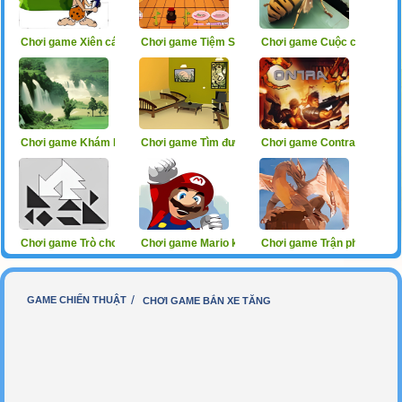
Chơi game Xiên cá
Chơi game Tiệm Spa Sami
Chơi game Cuộc chiến của 
Chơi game Khám Phá Rừng Xanh
Chơi game Tìm đường thoát 3
Chơi game Contra 2 : Giờ 
Chơi game Trò chơi ghép hình
Chơi game Mario không chiến
Chơi game Trận phục kích 
/
GAME CHIẾN THUẬT
CHƠI GAME BẮN XE TĂNG