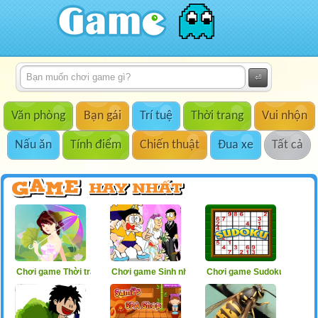
Văn phòng
Bạn gái
Trí tuệ
Thời trang
Vui nhộn
Nấu ăn
Tính điểm
Chiến thuật
Đua xe
Tất cả
Chơi game Thời trang dạo phố
Chơi game Sinh nhật Nobita
Chơi game Sudoku