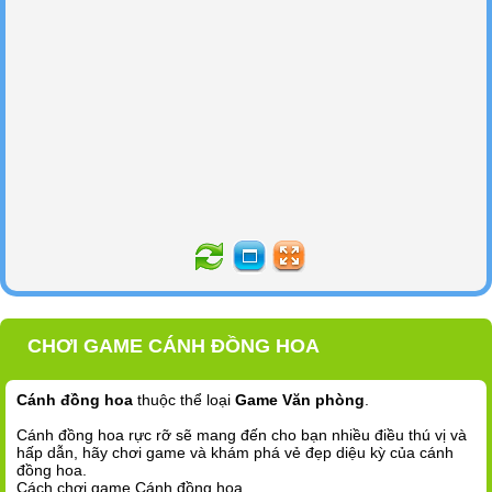
CHƠI GAME CÁNH ĐỒNG HOA
Cánh đồng hoa
thuộc thể loại
Game Văn phòng
.
Cánh đồng hoa rực rỡ sẽ mang đến cho bạn nhiều điều thú vị và
hấp dẫn, hãy chơi game và khám phá vẻ đẹp diệu kỳ của cánh
đồng hoa.
Cách chơi game Cánh đồng hoa