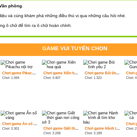
Văn phòng
.
 diệu và cùng khám phá những điều thú vị qua những câu hỏi nhé.
ng ô chữ để tìm ra ô chữ hoàn chỉnh.
GAME VUI TUYỂN CHỌN
Chơi game Pikachu nội trợ
Chơi game Xiên hoa quả
Chơi game Bói tình yêu 2
Chơi: 1.094
Chơi: 4.407
Chơi: 1.322
Chơi: 4
Chơi game Ẩn số vàng
Chơi 
Chơi game Giết thời gian nơi công sở 3
Chơi game Hành trình đi tìm kho báu
Chơi: 3.301
Chơi: 2
Chơi: 3.208
Chơi: 3.189