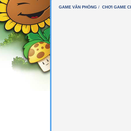
GAME VĂN PHÒNG
/
CHƠI GAME C