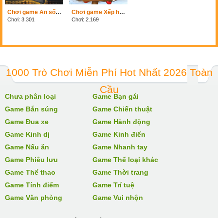
Chơi game Ẩn số vàng
Chơi game Xếp hình chuông
Chơi: 3.301
Chơi: 2.169
1000 Trò Chơi Miễn Phí Hot Nhất 2026 Toàn
Cầu
Chưa phân loại
Game Bạn gái
Game Bắn súng
Game Chiến thuật
Game Đua xe
Game Hành động
Game Kinh dị
Game Kinh điển
Game Nấu ăn
Game Nhanh tay
Game Phiêu lưu
Game Thể loại khác
Game Thể thao
Game Thời trang
Game Tính điểm
Game Trí tuệ
Game Văn phòng
Game Vui nhộn