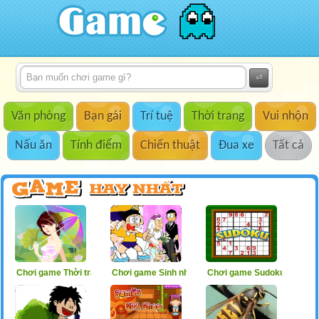
Văn phòng
Bạn gái
Trí tuệ
Thời trang
Vui nhộn
Nấu ăn
Tính điểm
Chiến thuật
Đua xe
Tất cả
Chơi game Thời trang dạo phố
Chơi game Sinh nhật Nobita
Chơi game Sudoku