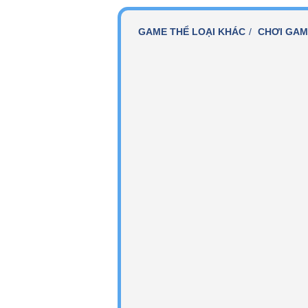
GAME THỂ LOẠI KHÁC
/
CHƠI GAM