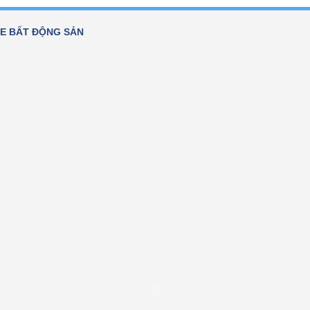
E BẤT ĐỘNG SẢN