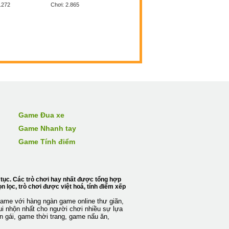
.272
Chơi: 2.865
Game Đua xe
Game Nhanh tay
Game Tính điểm
 tục. Các trò chơi hay nhất được tổng hợp
lọc, trò chơi được việt hoá, tính điểm xếp
game với hàng ngàn game online thư giãn,
vui nhộn nhất cho người chơi nhiều sự lựa
n gái, game thời trang, game nấu ăn,