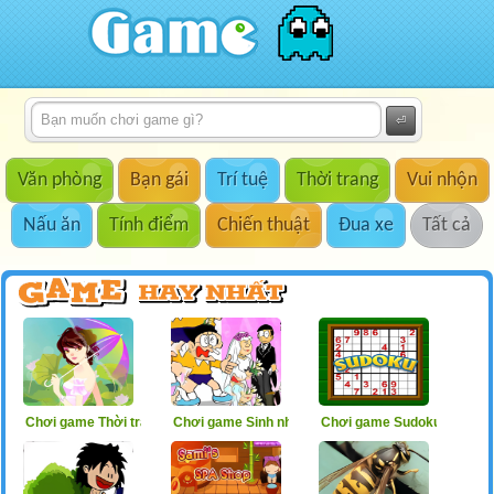
Văn phòng
Bạn gái
Trí tuệ
Thời trang
Vui nhộn
Nấu ăn
Tính điểm
Chiến thuật
Đua xe
Tất cả
Chơi game Thời trang dạo phố
Chơi game Sinh nhật Nobita
Chơi game Sudoku