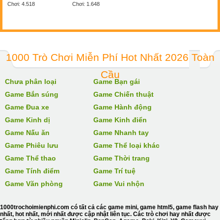
Chơi: 4.518
Chơi: 1.648
1000 Trò Chơi Miễn Phí Hot Nhất 2026 Toàn
Cầu
Chưa phân loại
Game Bạn gái
Game Bắn súng
Game Chiến thuật
Game Đua xe
Game Hành động
Game Kinh dị
Game Kinh điển
Game Nấu ăn
Game Nhanh tay
Game Phiêu lưu
Game Thể loại khác
Game Thể thao
Game Thời trang
Game Tính điểm
Game Trí tuệ
Game Văn phòng
Game Vui nhộn
1000trochoimienphi.com có tất cả các game mini, game html5, game flash hay
nhất, hot nhất, mới nhất được cập nhật liên tục. Các trò chơi hay nhất được