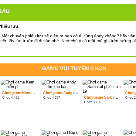
BÁU
hiêu lưu
.
Một chuyến phiêu lưu sẽ diễn ra bạn có đi cùng Andy không? hãy vận 
 nên lấy lửa trước đi đi vào nhé. Nhớ chú ý cả mật mã ghi trên tường
GAME VUI TUYỂN CHỌN
Chơi game Kem miễn phí
Chơi game Andy tìm kho báu
Chơi game Sarbakal phiêu lưu 19
Chơi: 4.451
Chơi: 4.657
Chơi: 1
Chơi: 3.756