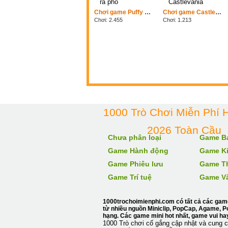
Chơi game Puffy ra phố
Chơi game Castlevania
Chơi: 2.455
Chơi: 1.213
1000 Trò Chơi Miễn Phí 
2026 Toàn Cầu
Chưa phân loại
Game Bạ
Game Hành động
Game Ki
Game Phiêu lưu
Game Th
Game Trí tuệ
Game V
1000trochoimienphi.com có tất cả các game 
từ nhiều nguồn Miniclip, PopCap, Agame, P
hạng. Các game mini hot nhất, game vui ha
1000 Trò chơi cố gắng cập nhật và cung c