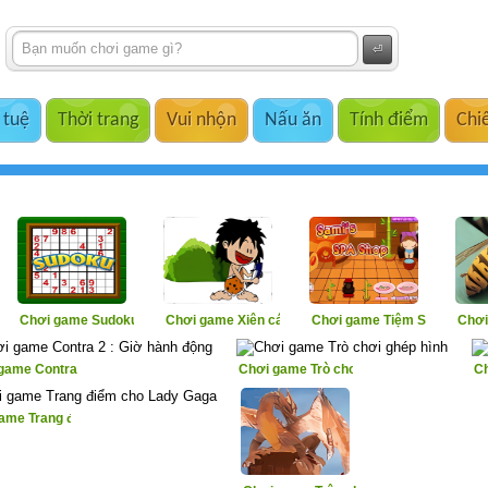
í tuệ
Thời trang
Vui nhộn
Nấu ăn
Tính điểm
Chi
t Nobita
Chơi game Sudoku
Chơi game Xiên cá
Chơi game Tiệm Spa Sami
Chơi
game Contra 2 : Giờ hành động
Chơi game Trò chơi ghép hình
Ch
ame Trang điểm cho Lady Gaga