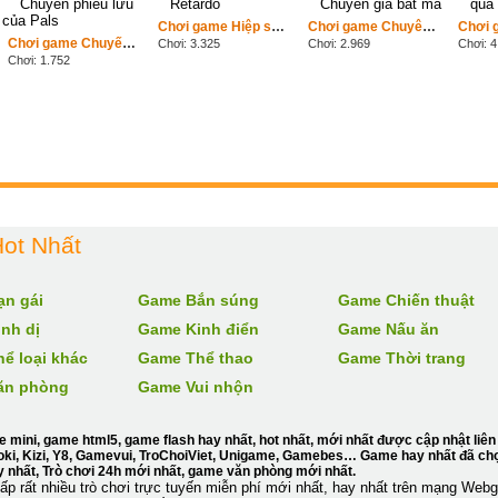
Chơi game Hiệp sĩ Retardo
Chơi game Chuyên gia bắt ma
Chơi game Chuyến phiêu lưu của Pals
Chơi: 3.325
Chơi: 2.969
Chơi: 4
Chơi: 1.752
Hot Nhất
n gái
Game Bắn súng
Game Chiến thuật
nh dị
Game Kinh điển
Game Nấu ăn
ể loại khác
Game Thể thao
Game Thời trang
ăn phòng
Game Vui nhộn
mini, game html5, game flash hay nhất, hot nhất, mới nhất được cập nhật liên
oki, Kizi, Y8, Gamevui, TroChoiViet, Unigame, Gamebes… Game hay nhất đã chọn 
y nhất, Trò chơi 24h mới nhất, game văn phòng mới nhất.
ấp rất nhiều trò chơi trực tuyến miễn phí mới nhất, hay nhất trên mạng Web