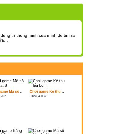
dụng trí thông minh của mình để tìm ra
 nữa…
Chơi game Mã số bí mật 8
Chơi game Kẻ thu hồi bom
.202
Chơi: 4.037