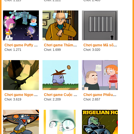
Chơi: 1.113
Chơi: 2.221
Chơi: 2.485
Chơi game Puffy nhà du hành vũ trụ
Chơi game Thám tử 5
Chơi game Mã số bí mật 7
Chơi: 1.271
Chơi: 1.699
Chơi: 3.020
Chơi game Ngọn lửa thần
Chơi game Cuộc phiêu lưu của Guntheri
Chơi game Phiêu lưu cùng Gordinho.
Chơi: 3.619
Chơi: 2.209
Chơi: 2.657