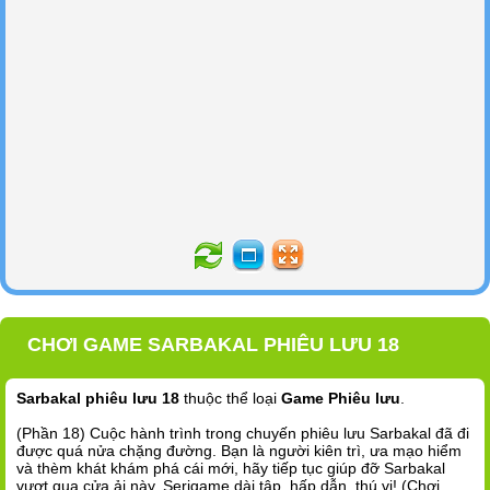
CHƠI GAME SARBAKAL PHIÊU LƯU 18
Sarbakal phiêu lưu 18
thuộc thể loại
Game Phiêu lưu
.
(Phần 18) Cuộc hành trình trong chuyến phiêu lưu Sarbakal đã đi
được quá nửa chặng đường. Bạn là người kiên trì, ưa mạo hiểm
và thèm khát khám phá cái mới, hãy tiếp tục giúp đỡ Sarbakal
vượt qua cửa ải này. Serigame dài tập, hấp dẫn, thú vị! (Chơi