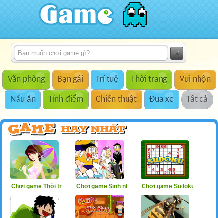
Văn phòng
Bạn gái
Trí tuệ
Thời trang
Vui nhộn
Nấu ăn
Tính điểm
Chiến thuật
Đua xe
Tất cả
Chơi game Thời trang dạo phố
Chơi game Sinh nhật Nobita
Chơi game Sudoku