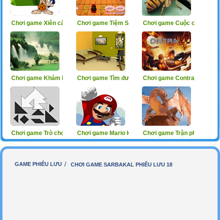
Chơi game Xiên cá
Chơi game Tiệm Spa Sami
Chơi game Cuộc chiến của 
Chơi game Khám Phá Rừng Xanh
Chơi game Tìm đường thoát 3
Chơi game Contra 2 : Giờ 
Chơi game Trò chơi ghép hình
Chơi game Mario không chiến
Chơi game Trận phục kích 
/
GAME PHIÊU LƯU
CHƠI GAME SARBAKAL PHIÊU LƯU 18