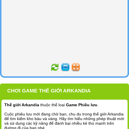
CHƠI GAME THẾ GIỚI ARKANDIA
Thế giới Arkandia
thuộc thể loại
Game Phiêu lưu
.
Cuộc phiêu lưu mới đang chờ bạn, chu du trong thế giới Arkandia
để tìm kiếm kho báu và vàng. Hãy tìm hiểu những phép thuật mới
và sử dụng các kỹ năng để đánh bại nhiều kẻ thù mạnh trên
đường đi của bạn nhé.