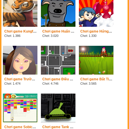
Chơi game Kungfu nhảy cao
Chơi game Huấn luyện chó
Chơi game Hứng trứng
Chơi: 1.386
Chơi: 3.020
Chơi: 1.330
Chơi game Trường học âm nhạc
Chơi game Điều khiển giao thông 5
Chơi game Bắt Tiên
Chơi: 1.474
Chơi: 4.746
Chơi: 3.565
Chơi game Sobics School
Chơi game Tank phá hộp