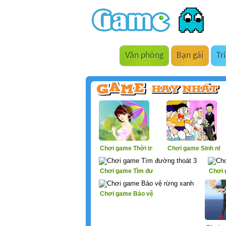
Văn phòng
Bạn gái
Tr
Chơi game Thời trang dạo phố
Chơi game Sinh nhậ
Chơi game Tìm đường thoát 3
Chơi 
Chơi game Bảo vệ rừng xanh