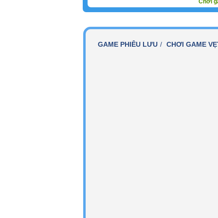
Chơi g
GAME PHIÊU LƯU
/
CHƠI GAME VẸ