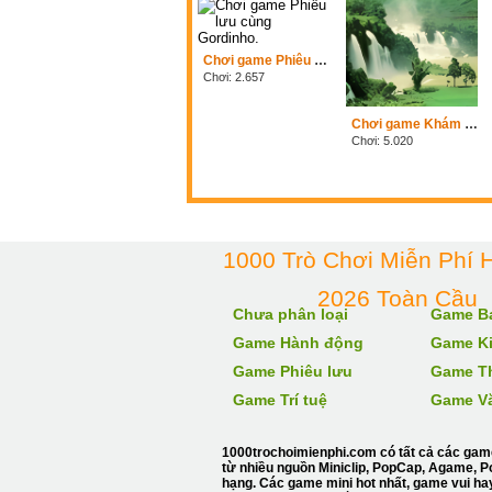
Chơi game Phiêu lưu cùng Gordinho.
Chơi: 2.657
Chơi game Khám Phá Rừng Xanh
Chơi: 5.020
1000 Trò Chơi Miễn Phí 
2026 Toàn Cầu
Chưa phân loại
Game Bạ
Game Hành động
Game Ki
Game Phiêu lưu
Game Th
Game Trí tuệ
Game V
1000trochoimienphi.com có tất cả các game 
từ nhiều nguồn Miniclip, PopCap, Agame, P
hạng. Các game mini hot nhất, game vui ha