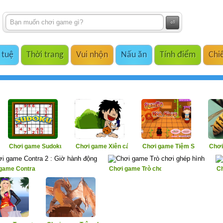
í tuệ
Thời trang
Vui nhộn
Nấu ăn
Tính điểm
Chi
t Nobita
Chơi game Sudoku
Chơi game Xiên cá
Chơi game Tiệm Spa Sami
Chơi
game Contra 2 : Giờ hành động
Chơi game Trò chơi ghép hình
Ch