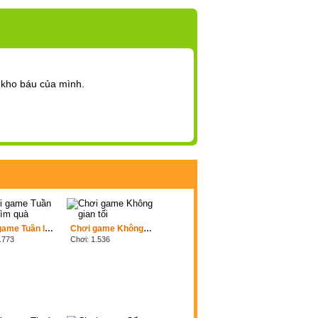
m kho báu của mình.
Chơi game Tuần lộc tìm quà
Chơi game Không gian tối
.773
Chơi: 1.536