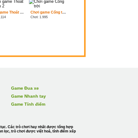
Chơi game Thoát hiểm 2
Chơi game Cổng trời
.114
Chơi: 1.995
Game Đua xe
Game Nhanh tay
Game Tính điểm
 tục. Các trò chơi hay nhất được tổng hợp
lọc, trò chơi được việt hoá, tính điểm xếp