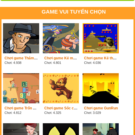
GAME VUI TUYỂN CHỌN
Chơi game Thám tử 1
Chơi game Kẻ mộng du 4
Chơi game Kẻ thu hồi bom
Chơi: 4.938
Chơi: 4.801
Chơi: 4.036
Chơi game Trốn nhà đi chơi
Chơi game Sóc con tìm quả
Chơi game GunRun
Chơi: 4.812
Chơi: 4.325
Chơi: 3.029