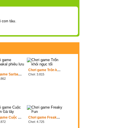
 con tàu.
Chơi game Trốn khỏi ngục tối
Chơi game Sarbakal phiêu lưu 24
Chơi: 3.815
.862
Chơi game Cuộc chiến Gà tây
Chơi game Freaky Fun
.872
Chơi: 4.725