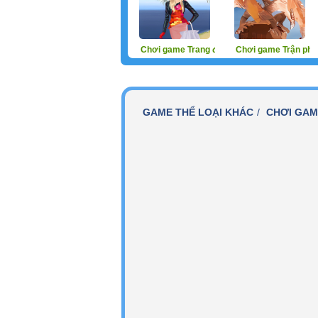
Chơi game Trang điểm cho Lady Gaga
Chơi game Trận phụ
GAME THỂ LOẠI KHÁC
/
CHƠI GAM