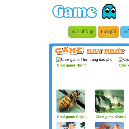
Văn phòng
Bạn gái
Tr
Chơi game Thời trang dạo phố
Chơi 
Chơi game Cuộc chiến của loài ong
Chơi game Khám P