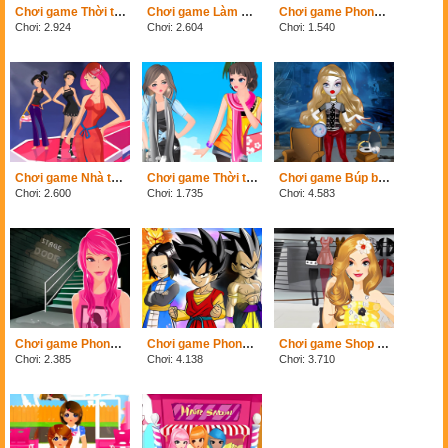
Chơi game Thời trang ma quái
Chơi game Làm đẹp cho angelina jolie
Chơi game Phong cách thời trang 9X
Chơi: 2.924
Chơi: 2.604
Chơi: 1.540
Chơi game Nhà tạo mẫu chuyên nghiệp
Chơi game Thời trang đi biển
Chơi game Búp bê ma quái
Chơi: 2.600
Chơi: 1.735
Chơi: 4.583
Chơi game Phong cách thời trang 2011
Chơi game Phong cách thời trang Songoku
Chơi game Shop hàng hiệu
Chơi: 2.385
Chơi: 4.138
Chơi: 3.710