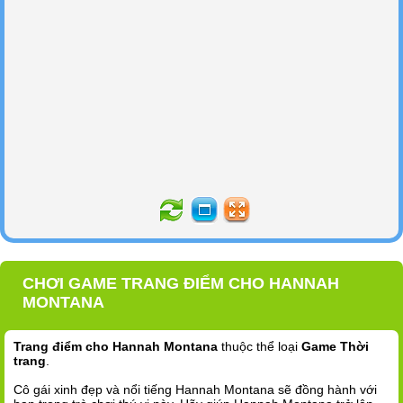
CHƠI GAME TRANG ĐIỂM CHO HANNAH
MONTANA
Trang điểm cho Hannah Montana
thuộc thể loại
Game Thời
trang
.
Cô gái xinh đẹp và nổi tiếng Hannah Montana sẽ đồng hành với