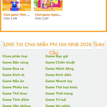
Chơi game Tiệm tóc Hàn Quốc
Chơi game Salon tóc thời trang
Chơi: 3.149
Chơi: 2.197
1000 Trò Chơi Miễn Phí Hot Nhất 2026 Toàn
Cầu
Chưa phân loại
Game Bạn gái
Game Bắn súng
Game Chiến thuật
Game Đua xe
Game Hành động
Game Kinh dị
Game Kinh điển
Game Nấu ăn
Game Nhanh tay
Game Phiêu lưu
Game Thể loại khác
Game Thể thao
Game Thời trang
Game Tính điểm
Game Trí tuệ
Game Văn phòng
Game Vui nhộn