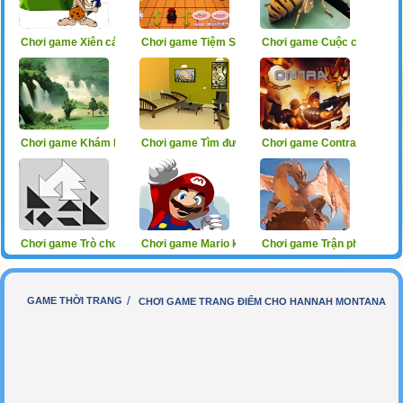
Chơi game Xiên cá
Chơi game Tiệm Spa Sami
Chơi game Cuộc chiến của 
Chơi game Khám Phá Rừng Xanh
Chơi game Tìm đường thoát 3
Chơi game Contra 2 : Giờ 
Chơi game Trò chơi ghép hình
Chơi game Mario không chiến
Chơi game Trận phục kích 
/
GAME THỜI TRANG
CHƠI GAME TRANG ĐIỂM CHO HANNAH MONTANA