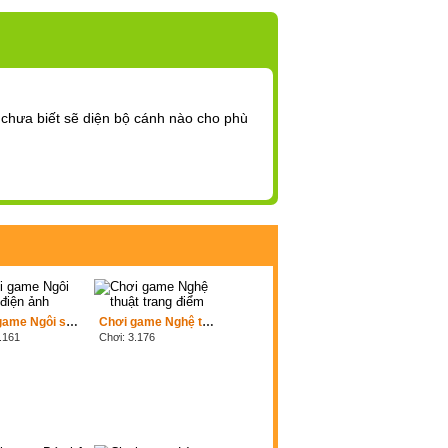
chưa biết sẽ diện bộ cánh nào cho phù
Chơi game Ngôi sao điện ảnh
Chơi game Nghệ thuật trang điểm
.161
Chơi: 3.176