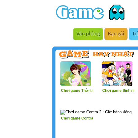
Văn phòng
Bạn gái
Tr
Chơi game Thời trang dạo phố
Chơi game Sinh nhậ
Chơi game Contra 2 : Giờ hành động