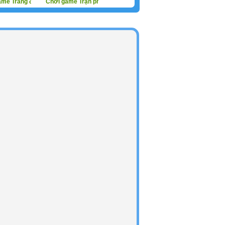
ame Trang điểm cho Lady Gaga
Chơi game Trận phục kích của Rồng