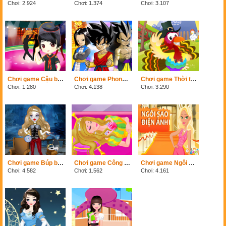
Chơi: 2.924
Chơi: 1.374
Chơi: 3.107
Chơi game Cậu bé sành điệu
Chơi game Phong cách thời trang Songoku
Chơi game Thời trang gà tây
Chơi: 1.280
Chơi: 4.138
Chơi: 3.290
Chơi game Búp bê ma quái
Chơi game Công chúa ngủ trong rừng
Chơi game Ngôi sao điện ảnh
Chơi: 4.582
Chơi: 1.562
Chơi: 4.161