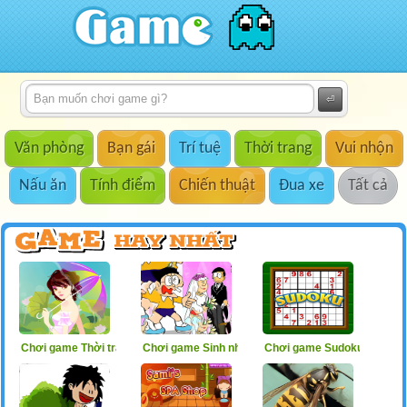
Văn phòng
Bạn gái
Trí tuệ
Thời trang
Vui nhộn
Nấu ăn
Tính điểm
Chiến thuật
Đua xe
Tất cả
Chơi game Thời trang dạo phố
Chơi game Sinh nhật Nobita
Chơi game Sudoku