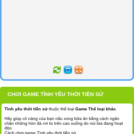
CHƠI GAME TÌNH YÊU THỜI TIỀN SỬ
Tình yêu thời tiền sử
thuộc thể loại
Game Thể loại khác
.
Hãy giúp cô nàng của bạn nấu xong bữa ăn bằng cách ngăn
chặn những hòn đá rơi từ trên cao xuống do núi lửa đang hoạt
độn.
Cách chơi game Tình yêu thời tiền sử