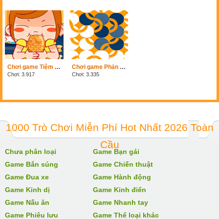
Chơi game Tiệm bánh cá
Chơi game Phản ứng dây chuyền
Chơi: 3.917
Chơi: 3.335
1000 Trò Chơi Miễn Phí Hot Nhất 2026 Toàn
Cầu
Chưa phân loại
Game Bạn gái
Game Bắn súng
Game Chiến thuật
Game Đua xe
Game Hành động
Game Kinh dị
Game Kinh điển
Game Nấu ăn
Game Nhanh tay
Game Phiêu lưu
Game Thể loại khác