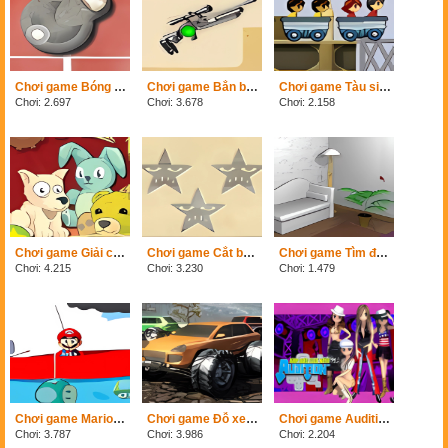
Chơi game Bóng thể thao
Chơi game Bắn bóng 5
Chơi game Tàu siêu tốc
Chơi: 2.697
Chơi: 3.678
Chơi: 2.158
Chơi game Giải cứu đồ chơi
Chơi game Cắt bánh
Chơi game Tìm đường thoát 2
Chơi: 4.215
Chơi: 3.230
Chơi: 1.479
Chơi game Mario câu nấm
Chơi game Đỗ xe Offroad
Chơi game Audition
Chơi: 3.787
Chơi: 3.986
Chơi: 2.204