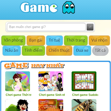
Văn phòng
Bạn gái
Trí tuệ
Thời trang
Vui nhộn
Nấu ăn
Tính điểm
Chiến thuật
Đua xe
Tất cả
Chơi game Thời trang dạo phố
Chơi game Sinh nhật Nobita
Chơi game Sudoku