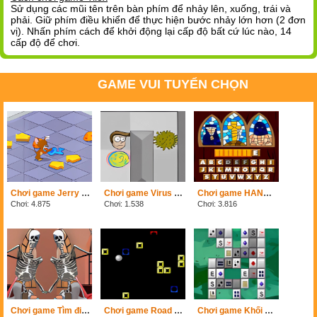
Sử dụng các mũi tên trên bàn phím để nhảy lên, xuống, trái và
phải. Giữ phím điều khiển để thực hiện bước nhảy lớn hơn (2 đơn
vị). Nhấn phím cách để khởi động lại cấp độ bất cứ lúc nào, 14
cấp độ để chơi.
GAME VUI TUYỂN CHỌN
Chơi game Jerry mộng du
Chơi game Virus khổng lồ
Chơi game HANGNUN
Chơi: 4.875
Chơi: 1.538
Chơi: 3.816
Chơi game Tìm điểm khác biệt 6
Chơi game Road Blocks
Chơi game Khối hình bí ẩn