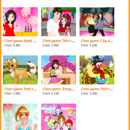
Chơi game Nghệ thuật làm móng
Chơi game Thời trang ngày phụ nữ
Chơi game Cặp đôi tuổi teen
Chơi: 3.381
Chơi: 1.955
Chơi: 4.246
Chơi game Thời trang mèo con
Chơi game Trang phục đến trường
Chơi game Thời trang gà tây
Chơi: 2.991
Chơi: 4.238
Chơi: 3.290