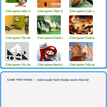
Chơi game Xiên cá
Chơi game Tiệm Spa Sami
Chơi game Cuộc chiến của 
Chơi game Tìm đường thoát 3
Chơi game Khám Phá Rừng Xanh
Chơi game Contra 2 : Giờ 
Chơi game Trò chơi ghép hình
Chơi game Mario không chiến
Chơi game Trận phục kích 
/
GAME THỜI TRANG
CHƠI GAME THỜI TRANG NGÀY PHỤ NỮ