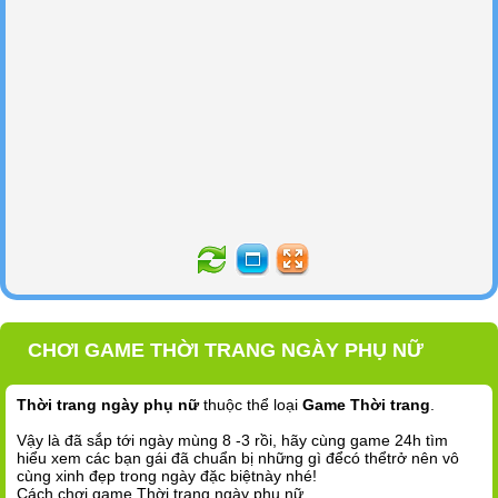
CHƠI GAME THỜI TRANG NGÀY PHỤ NỮ
Thời trang ngày phụ nữ
thuộc thể loại
Game Thời trang
.
Vậy là đã sắp tới ngày mùng 8 -3 rồi, hãy cùng game 24h tìm
hiểu xem các bạn gái đã chuẩn bị những gì đểcó thểtrở nên vô
cùng xinh đẹp trong ngày đặc biệtnày nhé!
Cách chơi game Thời trang ngày phụ nữ