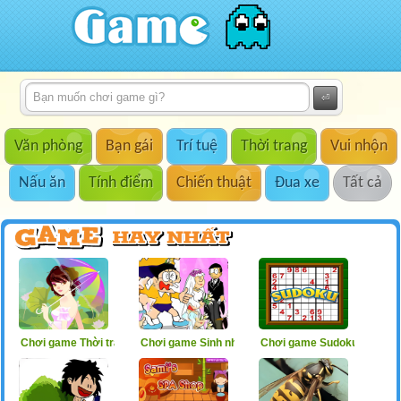
Văn phòng
Bạn gái
Trí tuệ
Thời trang
Vui nhộn
Nấu ăn
Tính điểm
Chiến thuật
Đua xe
Tất cả
Chơi game Thời trang dạo phố
Chơi game Sinh nhật Nobita
Chơi game Sudoku