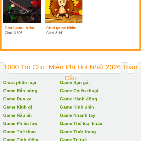
Chơi game Arkandian thập tự chinh
Chơi game Nhím con tập nhảy
Chơi: 3.605
Chơi: 3.441
1000 Trò Chơi Miễn Phí Hot Nhất 2026 Toàn
Cầu
Chưa phân loại
Game Bạn gái
Game Bắn súng
Game Chiến thuật
Game Đua xe
Game Hành động
Game Kinh dị
Game Kinh điển
Game Nấu ăn
Game Nhanh tay
Game Phiêu lưu
Game Thể loại khác
Game Thể thao
Game Thời trang
Game Tính điểm
Game Trí tuệ