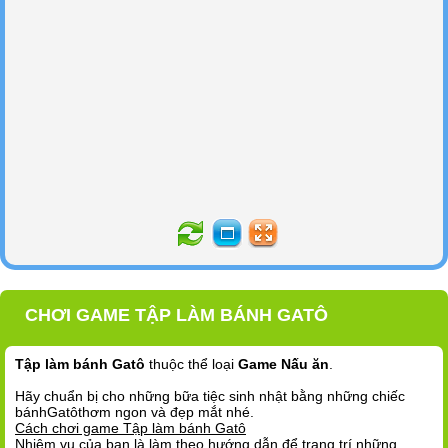
CHƠI GAME TẬP LÀM BÁNH GATÔ
Tập làm bánh Gatô
thuộc thể loại
Game Nấu ăn
.
Hãy chuẩn bị cho những bữa tiệc sinh nhật bằng những chiếc
bánhGatôthơm ngon và đẹp mắt nhé.
Cách chơi game Tập làm bánh Gatô
Nhiệm vụ của bạn là làm theo hướng dẫn để trang trí những