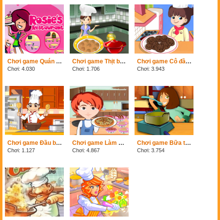
Chơi game Quán ăn ngày hè
Chơi game Thịt băm viên Thụy Điển
Chơi game Cô đầu bếp tý hon
Chơi: 4.030
Chơi: 1.706
Chơi: 3.943
Chơi game Đầu bếp Trung Hoa
Chơi game Làm bánh Pizza
Chơi game Bữa tiệc tất niên
Chơi: 1.127
Chơi: 4.867
Chơi: 3.754