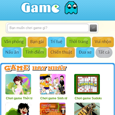
Văn phòng
Bạn gái
Trí tuệ
Thời trang
Vui nhộn
Nấu ăn
Tính điểm
Chiến thuật
Đua xe
Tất cả
Chơi game Thời trang dạo phố
Chơi game Sinh nhật Nobita
Chơi game Sudoku