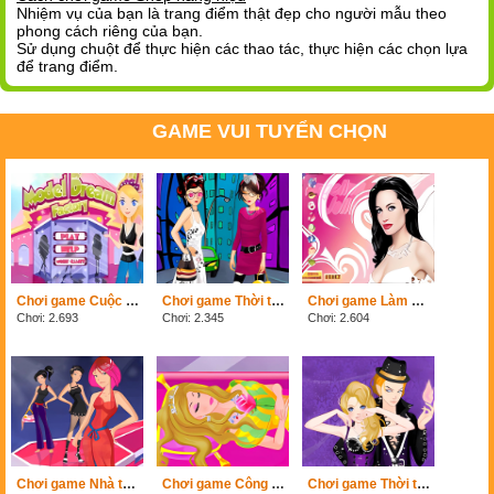
Nhiệm vụ của bạn là trang điểm thật đẹp cho người mẫu theo
phong cách riêng của bạn.
Sử dụng chuột để thực hiện các thao tác, thực hiện các chọn lựa
để trang điểm.
GAME VUI TUYỂN CHỌN
Chơi game Cuộc thi sắc đẹp
Chơi game Thời trang hè thu
Chơi game Làm đẹp cho angelina jolie
Chơi: 2.693
Chơi: 2.345
Chơi: 2.604
Chơi game Nhà tạo mẫu chuyên nghiệp
Chơi game Công chúa ngủ trong rừng
Chơi game Thời trang ma quái