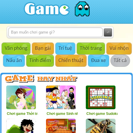
Văn phòng
Bạn gái
Trí tuệ
Thời trang
Vui nhộn
Nấu ăn
Tính điểm
Chiến thuật
Đua xe
Tất cả
Chơi game Thời trang dạo phố
Chơi game Sinh nhật Nobita
Chơi game Sudoku