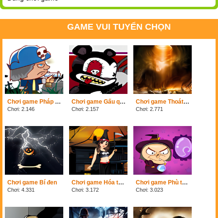
GAME VUI TUYỂN CHỌN
Chơi game Pháp sư diệt ma
Chơi game Gấu quỷ
Chơi game Thoát khỏi địa ngục
Chơi: 2.146
Chơi: 2.157
Chơi: 2.771
Chơi game Bí đen
Chơi game Hóa trang Halloween
Chơi game Phù thủy chế thuốc
Chơi: 4.331
Chơi: 3.172
Chơi: 3.023