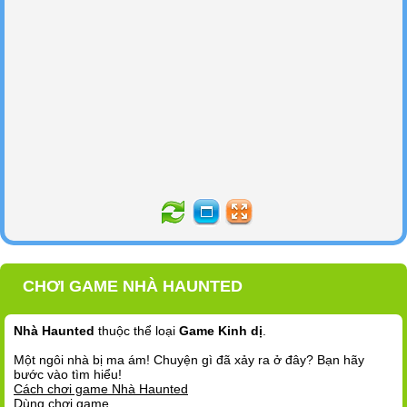
CHƠI GAME NHÀ HAUNTED
Nhà Haunted
thuộc thể loại
Game Kinh dị
.
Một ngôi nhà bị ma ám! Chuyện gì đã xảy ra ở đây? Bạn hãy
bước vào tìm hiểu!
Cách chơi game Nhà Haunted
Dùng chơi game