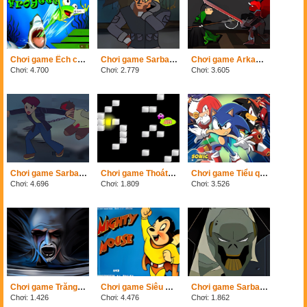
Chơi game Ếch cốm phiêu lưu ký
Chơi game Sarbakal phiêu lưu 6
Chơi game Arkandian thập tự chinh
Chơi: 4.700
Chơi: 2.779
Chơi: 3.605
Chơi game Sarbakal phiêu lưu 20
Chơi game Thoát khỏi quái vật
Chơi game Tiểu quái Sonic
Chơi: 4.696
Chơi: 1.809
Chơi: 3.526
Chơi game Trăng lên
Chơi game Siêu nhân chuột
Chơi game Sarbakal phiêu lưu 24
Chơi: 1.426
Chơi: 4.476
Chơi: 1.862