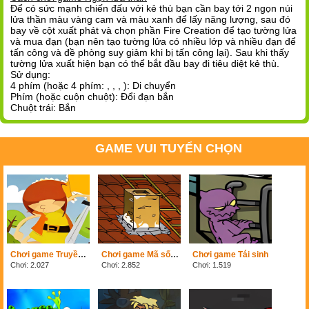
Để có sức mạnh chiến đấu với kẻ thù bạn cần bay tới 2 ngọn núi
lửa thần màu vàng cam và màu xanh để lấy năng lượng, sau đó
bay về cột xuất phát và chọn phần Fire Creation để tạo tường lửa
và mua đạn (bạn nên tạo tường lửa có nhiều lớp và nhiều đạn để
tấn công và đề phòng suy giảm khi bị tấn công lại). Sau khi thấy
tường lửa xuất hiện bạn có thể bắt đầu bay đi tiêu diệt kẻ thù.
Sử dụng:
4 phím (hoặc 4 phím: , , , ): Di chuyển
Phím (hoặc cuộn chuột): Đổi đạn bắn
Chuột trái: Bắn
GAME VUI TUYỂN CHỌN
Chơi game Truyền thuyết Larry
Chơi game Mã số bí mật 4
Chơi game Tái sinh
Chơi: 2.027
Chơi: 2.852
Chơi: 1.519