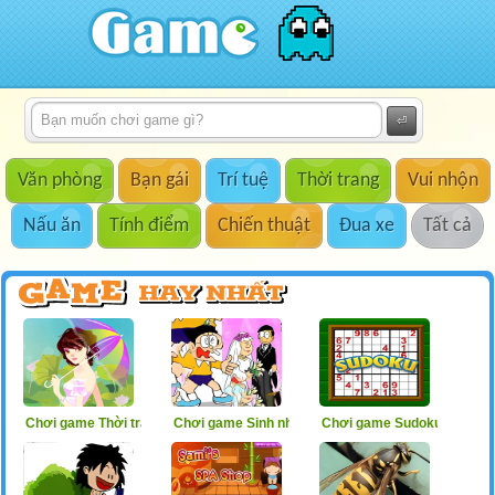
Văn phòng
Bạn gái
Trí tuệ
Thời trang
Vui nhộn
Nấu ăn
Tính điểm
Chiến thuật
Đua xe
Tất cả
Chơi game Thời trang dạo phố
Chơi game Sinh nhật Nobita
Chơi game Sudoku