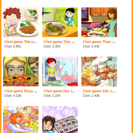
Chơi game Thịt nướng Hàn Quốc
Chơi game Tôm chiên tỏi
Chơi game Thực đơn picnic
Chơi: 2.851
Chơi: 2.303
Chơi: 3.430
Chơi game Pizza thập cẩm
Chơi game Học làm kem dâu
Chơi game Xúc xích rán
Chơi: 4.139
Chơi: 2.379
Chơi: 1.438