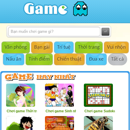
Văn phòng
Bạn gái
Trí tuệ
Thời trang
Vui nhộn
Nấu ăn
Tính điểm
Chiến thuật
Đua xe
Tất cả
Chơi game Thời trang dạo phố
Chơi game Sinh nhật Nobita
Chơi game Sudoku