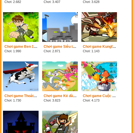
Chơi: 2.682
Chơi: 3.407
Chơi: 3.628
Chơi game Ben 10 cậu bé anh hùng
Chơi game Siêu tháp pháo
Chơi game Kungfu võ sĩ thỏ
Chơi: 1.990
Chơi: 2.871
Chơi: 1.143
Chơi game Thoát khỏi nông trại
Chơi game Kẻ đào tẩu 3
Chơi game Cuộc phiêu lưu của cáo
Chơi: 1.730
Chơi: 3.823
Chơi: 4.173