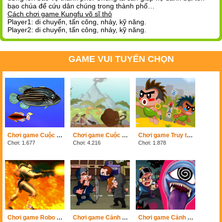
bạo chúa để cứu dân chúng trong thành phố…
Cách chơi game Kungfu võ sĩ thỏ
Player1: di chuyển, tấn công, nhảy, kỹ năng.
Player2: di chuyển, tấn công, nhảy, kỹ năng.
GAME VUI TUYỂN CHỌN
Chơi game Cuộc sống đại dương
Chơi game Cuộc chiến thời tiền sử
Chơi game Truy tìm cổ vật
Chơi: 1.677
Chơi: 4.216
Chơi: 1.878
Chơi game Robo cảnh sát
Chơi game Cảnh sát chống bạo động
Chơi game Cảnh sát bắt ma