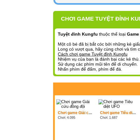
CHƠI GAME TUYỆT ĐỈNH K
Tuyệt đỉnh Kungfu
thuộc thể loại
Game
Một cô bé đã bị bắt cóc bởi những kẻ giấ
Long có vượt qua, hãy cùng chơi và tìm câ
Cách chơi game Tuyệt đỉnh Kungfu
Nhiệm vụ của bạn là đánh bại các kẻ thù.
Sử dụng các phím mũi tên để di chuyển.
Nhấn phím để đấm, phím để đá.
Chơi game Giải cứu đồng đội
Chơi game Tiêu diệt UFO
Chơi: 4.095
Chơi: 1.687