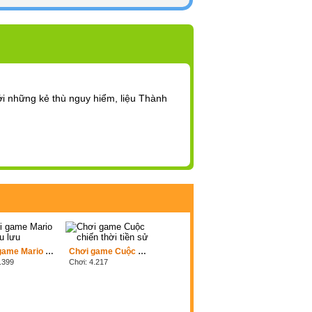
ới những kẻ thù nguy hiểm, liệu Thành
Chơi game Mario phiêu lưu
Chơi game Cuộc chiến thời tiền sử
.399
Chơi: 4.217