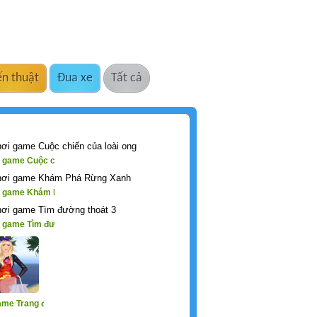
ến thuật
Đua xe
Tất cả
 game Cuộc chiến của loài ong
 game Khám Phá Rừng Xanh
 game Tìm đường thoát 3
ame Trang điểm cho Lady Gaga