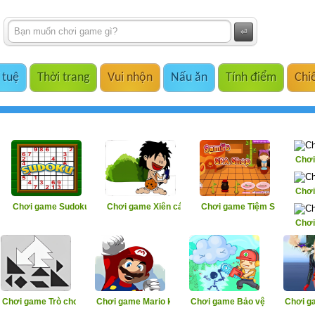
í tuệ
Thời trang
Vui nhộn
Nấu ăn
Tính điểm
Chi
Chơi
Chơi
t Nobita
Chơi game Sudoku
Chơi game Xiên cá
Chơi game Tiệm Spa Sami
Chơi
Chơi game Trò chơi ghép hình
Chơi game Mario không chiến
Chơi game Bảo vệ rừng xanh
Chơi g